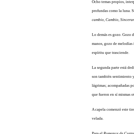
Ocho temas propios, interp
profundas como la luna. Só
cambio, Cambio, Sinceram
Lo demás es gozo. Gozo de
manos, gozo de melodías i
espíritu que trasciende.
La segunda parte está dedi
son también sentimiento y 
lágrimas; acompañadas por
que fueron en sí mismas ot
A capela comenzó este t
velada.
Para el
Romance de Curro