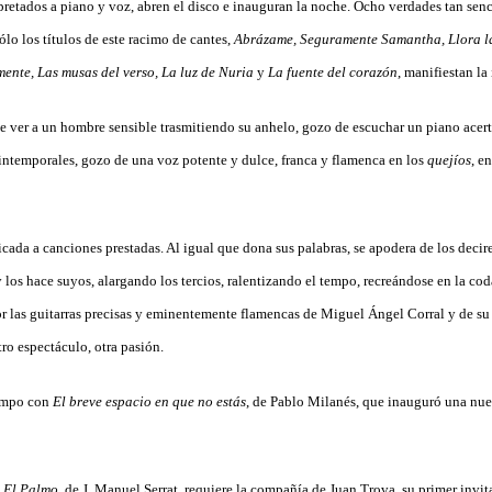
retados a piano y voz, abren el disco e inauguran la noche. Ocho verdades tan senc
lo los títulos de este racimo de cantes,
Abrázame, Seguramente Samantha, Llora la
ente, Las musas del verso, La luz de Nuria
y
La fuente del corazón
, manifiestan la
 ver a un hombre sensible trasmitiendo su anhelo, gozo de escuchar un piano acer
ntemporales, gozo de una voz potente y dulce, franca y flamenca en los
quejíos
, e
cada a canciones prestadas. Al igual que dona sus palabras, se apodera de los decire
los hace suyos, alargando los tercios, ralentizando el tempo, recreándose en la coda
 las guitarras precisas y eminentemente flamencas de Miguel Ángel Corral y de su
ro espectáculo, otra pasión.
iempo con
El breve espacio en que no estás
, de Pablo Milanés, que inauguró una nuev
 El Palmo
, de J. Manuel Serrat, requiere la compañía de Juan Trova, su primer invi