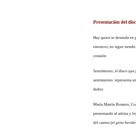
Presentación del dis
Hay quien se desnuda en p
entonces, no sigue siendo
corazón.
Sentimiento
, el disco que
sentimiento; representa u
dedos.
María Martín Romero, Coor
presentando al artista y l
del cantor (
el grito herido