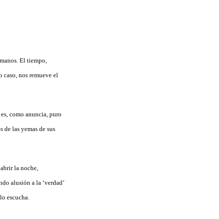
 manos. El tiempo,
o caso, nos remueve el
; es, como anuncia, puro
s de las yemas de sus
abrir la noche,
ndo alusión a la ‘verdad’
 lo escucha.