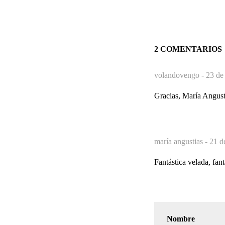
2 COMENTARIOS
volandovengo -
23 de
Gracias, María Angusti
maría angustias -
21 d
Fantástica velada, fan
Nombre