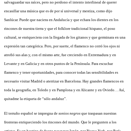
salvaguardar sus raíces, pero no perdono el intento interlineal de querer
encasillar una música que es de por sí universal y mestiza, como dijo
Sanlúcar. Puede que naciera en Andalucía y que echara los dientes en los
rincones de nuestra tierra y que el folklore tradicional hispano, el poso
cultural, se enriqueciera con la llegada de los gitanos y que germinara en una
expresión tan categórica. Pero, por suerte, el flamenco no cerró los ojos ni
atrofió sus alas y, con el mismo arte, fue creciendo en Extremadura y en
Levante y en Galicia y en otros puntos de la Península. Para escuchar
flamenco y tener oportunidades, para conocer todas las sensibilidades es
necesario visitar Madrid o aterrizar en Barcelona. Hay grandes flamencos en
toda la geografía, en Toledo y en Pamplona y en Alicante y en Oviedo… Así,
quitadme la etiqueta de “sólo andaluz”.
El terruño español
se impregna de
sonios negros
que traspasan nuestras
fronteras enriqueciendo los rincones del mundo. Que le pregunten a los
artistas. Es un bautizo de fuego pasar por Japón, por Nueva York, por París,