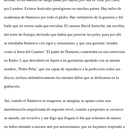
por Londres. Existen festivales prestigiosos en muchos países. Hay miles de
academias de flamenco por todo el globo. Hay intérpretes de la guitarra y del
baile que no tienen nada que envidiar. El cantaor David Sorroche, me escribía
del norte de Europa, diciendo que había que
ponerse las pilas
, pues por allí
se estudiaba flamenco con rigor y entusiasmo, y que una guitarra ‘sonaba
como si fuera del Camino’. El padre de Dorantes, comentaba en una entrevista
en Radio 3, que descubrió en Japón a un guitarrista apodado con su mismo
nombre, ‘Pedro Peña’, que era capaz de reproducir a la perfección todos sus
discos, incluso milimétricamente los mismos fallos que se deslizaron en la
grabación.
Así, cuando el flamenco se ningunea, se margina, se aparta como una
manifestación anquilosada de segundo nivel, cuando a propósito se oscurece
su mundo, me revuelvo y me digo que llegará el día que echemos de menos
no haber mimado a nuestro arte por antonomasia, que no hayamos respetado a